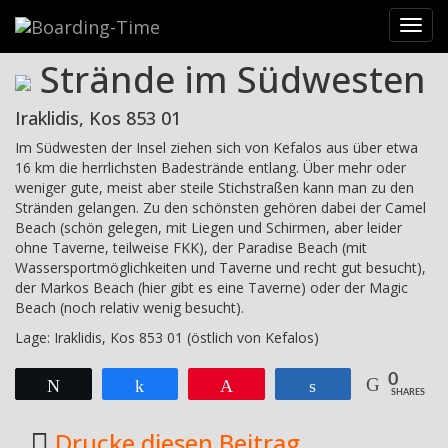
Reiseziele
>
Griechenland
>
Kos
>
Strände im Südwesten
Toggl
navig
Strände im Südwesten
Iraklidis, Kos 853 01
Im Südwesten der Insel ziehen sich von Kefalos aus über etwa
16 km die herrlichsten Badestrände entlang. Über mehr oder
weniger gute, meist aber steile Stichstraßen kann man zu den
Stränden gelangen. Zu den schönsten gehören dabei der Camel
Beach (schön gelegen, mit Liegen und Schirmen, aber leider
ohne Taverne, teilweise FKK), der Paradise Beach (mit
Wassersportmöglichkeiten und Taverne und recht gut besucht),
der Markos Beach (hier gibt es eine Taverne) oder der Magic
Beach (noch relativ wenig besucht).
Lage: Iraklidis, Kos 853 01 (östlich von Kefalos)
0
Twittern
Teilen
Pin
Teilen
SHARES
Drucke diesen Beitrag