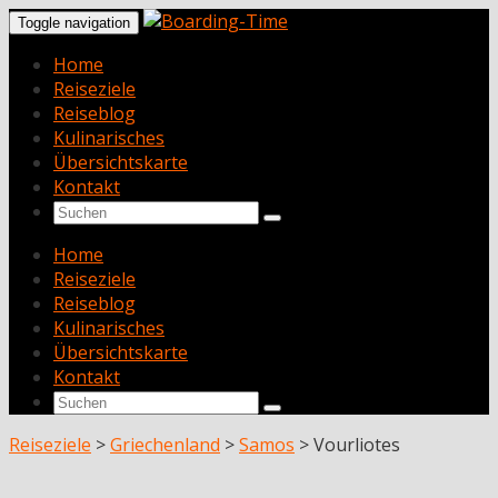
Toggle navigation
Home
Reiseziele
Reiseblog
Kulinarisches
Übersichtskarte
Kontakt
Home
Reiseziele
Reiseblog
Kulinarisches
Übersichtskarte
Kontakt
Reiseziele
>
Griechenland
>
Samos
>
Vourliotes