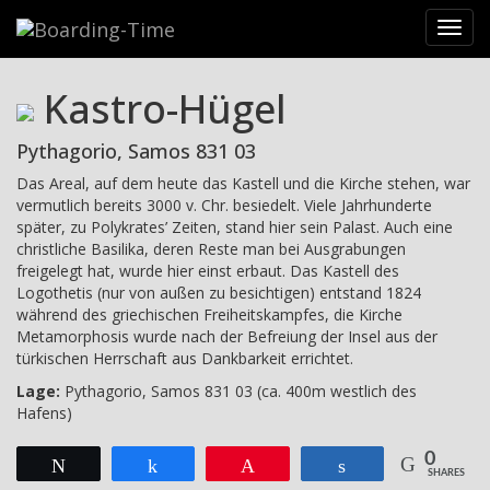
Reiseziele
>
Griechenland
>
Samos
>
Pythagorion
>
Kastro-
Toggl
Hügel
navig
Kastro-Hügel
Pythagorio, Samos 831 03
Das Areal, auf dem heute das Kastell und die Kirche stehen, war
vermutlich bereits 3000 v. Chr. besiedelt. Viele Jahrhunderte
später, zu Polykrates’ Zeiten, stand hier sein Palast. Auch eine
christliche Basilika, deren Reste man bei Ausgrabungen
freigelegt hat, wurde hier einst erbaut. Das Kastell des
Logothetis (nur von außen zu besichtigen) entstand 1824
während des griechischen Freiheitskampfes, die Kirche
Metamorphosis wurde nach der Befreiung der Insel aus der
türkischen Herrschaft aus Dankbarkeit errichtet.
Lage:
Pythagorio, Samos 831 03 (ca. 400m westlich des
Hafens)
0
Twittern
Teilen
Pin
Teilen
SHARES