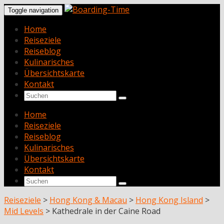
Toggle navigation
Home
Reiseziele
Reiseblog
Kulinarisches
Übersichtskarte
Kontakt
Home
Reiseziele
Reiseblog
Kulinarisches
Übersichtskarte
Kontakt
Reiseziele
>
Hong Kong & Macau
>
Hong Kong Island
>
Mid Levels
>
Kathedrale in der Caine Road