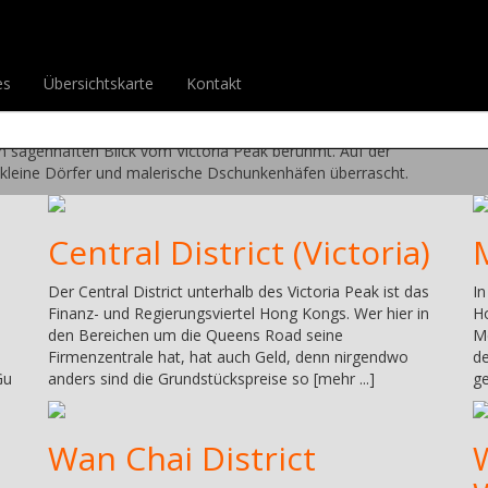
d
es
Übersichtskarte
Kontakt
ne, in der laufend neue Wolkenkratzer aus dem Boden zu
n sagenhaften Blick vom Victoria Peak berühmt. Auf der
 kleine Dörfer und malerische Dschunkenhäfen überrascht.
Central District (Victoria)
Der Central District unterhalb des Victoria Peak ist das
In
Finanz- und Regierungsviertel Hong Kongs. Wer hier in
H
den Bereichen um die Queens Road seine
Me
Firmenzentrale hat, hat auch Geld, denn nirgendwo
de
Gu
anders sind die Grundstückspreise so [mehr ...]
ge
Wan Chai District