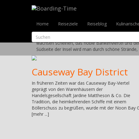
Reiseziele
>
Hong Kong & Macau
>
Hong Kong Islan
Hong Kong Island
Home
Reiseziele
Reiseblog
Kulinarisch
Hong Kong Island ist für seine spektakuläre Skyli
wachsen scheinen, das noble Bankenviertel und de
Südseite der Insel wird man durch schöne Strände,
Causeway Bay District
In früheren Zeiten war das Causeway Bay-Viertel
geprägt von den Warenhäusern der
Handelsgesellschaft Jardine Mattheson & Co. Die
Tradition, die heimkehrenden Schiffe mit einem
Böllerschuss zu begrüßen, wurde mit der Noon Bay 
[mehr ...]