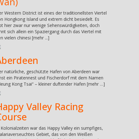
Wan)
r Western District ist eines der traditionellsten Viertel
n Hongkong Island und extrem dicht besiedelt. Es
bt hier zwar nur wenige Sehenswürdigkeiten, doch
hnt sich allein ein Spaziergang durch das Viertel mit
n vielen chinesi [mehr ...]
Aberdeen
r natürliche, geschützte Hafen von Aberdeen war
nst ein Piratennest und Fischerdorf mit dem Namen
eung Kong Tsai“ – kleiner duftender Hafen [mehr …]
Happy Valley Racing
Course
 Kolonialzeiten war das Happy Valley ein sumpfiges,
lariaverseuchtes Gebiet, das von den Weißen