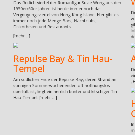
Das Rotlichtviertel der Romanfigur Suzie Wong aus den
1950er/60er Jahren ist heute immer noch das
De
Vergnügungsviertel von Hong Kong Island. Hier gibt es
vo
immer noch jede Menge Bars, Nachtclubs,
gi
Diskotheken und Restaurants.
lo
[mehr ...]
de
Repulse Bay & Tin Hau-
Tempel
De
ei
Am südlichen Ende der Repulse Bay, deren Strand an
„H
sonnigen Sommerwochenenden oft hoffnungslos
überfüllt ist, liegt ein herrlich bunter und kitschiger Tin-
Hau-Tempel. [mehr …]
In
ma