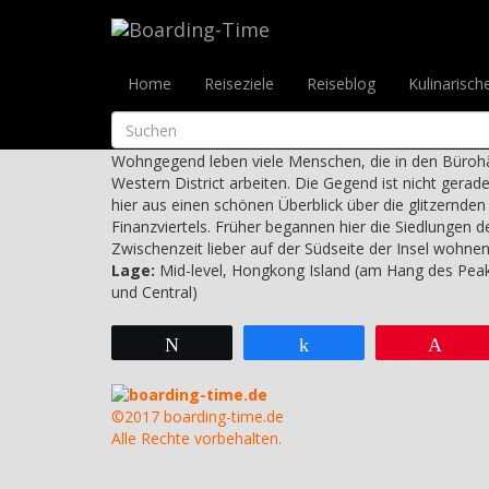
Reiseziele
>
Hong Kong & Macau
>
Hong Kong Islan
Mid Levels
Home
Reiseziele
Reiseblog
Kulinarisch
Mid Levels, Hong Kong Island
In der südlich der Caine Road gelegene, eng mit Ho
Wohngegend leben viele Menschen, die in den Büroh
Western District arbeiten. Die Gegend ist nicht gera
hier aus einen schönen Überblick über die glitzernd
Finanzviertels. Früher begannen hier die Siedlungen de
Zwischenzeit lieber auf der Südseite der Insel wohnen
Lage:
Mid-level, Hongkong Island (am Hang des Peak,
und Central)
Twittern
Teilen
Pin
boarding-time.de
©2017 boarding-time.de
Alle Rechte vorbehalten.