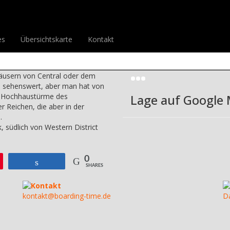
d
>
Mid Levels
>
Mid Levels
Drucke diesen Be
es
Übersichtskarte
Kontakt
Bild-Galerie
chhaustürmen bebaute
äusern von Central oder dem
de sehenswert, aber man hat von
en Hochhaustürme des
Lage auf Google
r Reichen, die aber in der
.
 südlich von Western District
0
Teilen
SHARES
Kontakt
kontakt@boarding-time.de
D