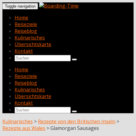
Toggle navigation
Home
Reiseziele
Reiseblog
Kulinarisches
Übersichtskarte
Kontakt
Home
Reiseziele
Reiseblog
Kulinarisches
Übersichtskarte
Kontakt
Kulinarisches
>
Rezepte von den Britischen Inseln
>
Rezepte aus Wales
>
Glamorgan Sausages