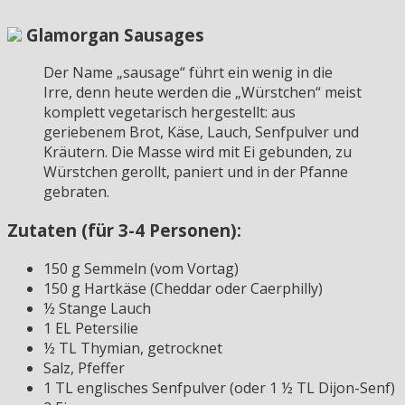
Glamorgan Sausages
Der Name „sausage“ führt ein wenig in die
Irre, denn heute werden die „Würstchen“ meist
komplett vegetarisch hergestellt: aus
geriebenem Brot, Käse, Lauch, Senfpulver und
Kräutern. Die Masse wird mit Ei gebunden, zu
Würstchen gerollt, paniert und in der Pfanne
gebraten.
Zutaten (für 3-4 Personen):
150 g Semmeln (vom Vortag)
150 g Hartkäse (Cheddar oder Caerphilly)
½ Stange Lauch
1 EL Petersilie
½ TL Thymian, getrocknet
Salz, Pfeffer
1 TL englisches Senfpulver (oder 1 ½ TL Dijon-Senf)